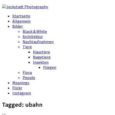
Startseite
Allgemein
Bilder
Black & White
Architektur
Nachtaufnahmen
Tiere
Haustiere
Nagetiere
Insekten
Fliegen
Flora
People
Meanings
Flickr
Instagram
Tagged:
ubahn