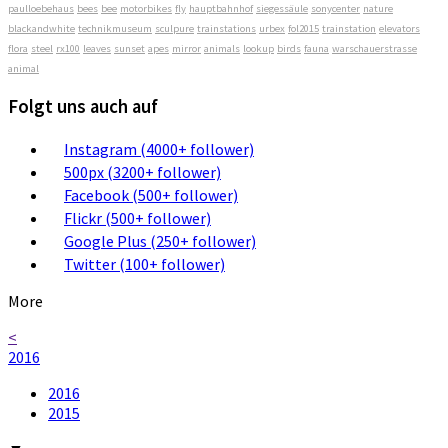
paulloebehaus
bees
bee
motorbikes
fly
hauptbahnhof
siegessäule
sonycenter
nature
blackandwhite
technikmuseum
sculpure
trainstations
urbex
fol2015
trainstation
elevators
flora
steel
rx100
leaves
sunset
apes
mirror
animals
lookup
birds
fauna
warschauerstrasse
animal
Folgt uns auch auf
Instagram (4000+ follower)
500px (3200+ follower)
Facebook (500+ follower)
Flickr (500+ follower)
Google Plus (250+ follower)
Twitter (100+ follower)
More
<
2016
2016
2015