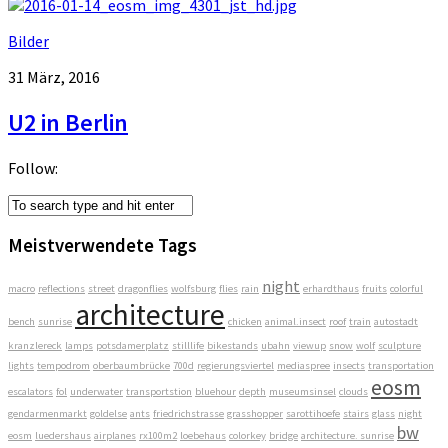
Bilder
31 März, 2016
U2 in Berlin
Follow:
Meistverwendete Tags
night
macro
reflections
street
dragonflies
wolfsburg
flies
rain
erhardthaus
fruits
colorful
architecture
bench
sunrise
chicken
animal.insect
roof
train
autostadt
kranzlereck
lamps
potsdamerplatz
stilllife
bikestands
ubahn
viewup
snow
wolf
sculpture
lights
tempodrom
oberbaumbrücke
700d
regierungsviertel
mediaspree
insects
transportation
eosm
escalators
fol
underwater
transportstion
bluehour
depth
museumsinsel
clouds
gendarmenmarkt
goldelse
ants
friedrichstrasse
grasshopper
sarottihoefe
stairs
glass
night
bw
eosm
luedershaus
airplanes
rx100m2
loebehaus
colorkey
bridge
architecture. sunrise