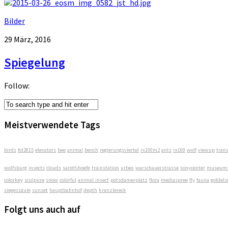
Bilder
29 März, 2016
Spiegelung
Follow:
Meistverwendete Tags
birds
fol2015
elevators
bee
animal
bench
regierungsviertel
rx100m2
ants
rx100
wolf
viewup
tran
wolfsburg
insects
clouds
sarottihoefe
trainstation
urbex
warschauerstrasse
sonycenter
museums
colorkey
sculpure
snow
colorful
animal.insect
potsdamerplatz
flora
mediaspree
fly
fauna
goldels
siegessäule
sunset
hauptbahnhof
depth
kranzlereck
Folgt uns auch auf