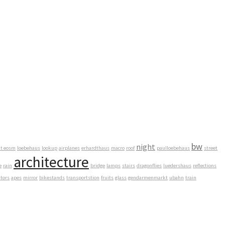
bw
night
ht eosm
loebehaus
lookup
airplanes
erhardthaus
macro
roof
paulloebehaus
street
architecture
e
rain
bridge
lamps
stairs
dragonflies
luedershaus
reflections
ators
apes
mirror
bikestands
transportstion
fruits
glass
gendarmenmarkt
ubahn
train