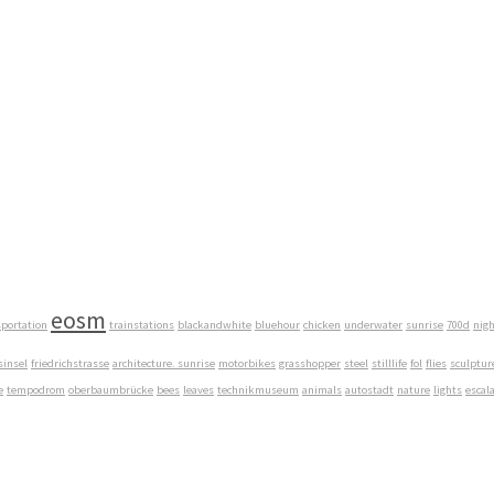
eosm
sportation
trainstations
blackandwhite
bluehour
chicken
underwater
sunrise
700d
nig
insel
friedrichstrasse
architecture. sunrise
motorbikes
grasshopper
steel
stilllife
fol
flies
sculptur
e
tempodrom
oberbaumbrücke
bees
leaves
technikmuseum
animals
autostadt
nature
lights
escal