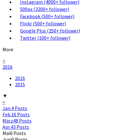
Instagram (4000+ follower)
500px (3200+ follower)
Facebook (500+ follower)
Flickr (500+ follower)
Google Plus (250+ follower)
Twitter (100+ follower)
More
<
2016
2016
2015
▼
>
Jan.
4
Posts
Feb.
16
Posts
März
48
Posts
Apr.
43
Posts
Mai
0
Posts
Juni
0
Posts