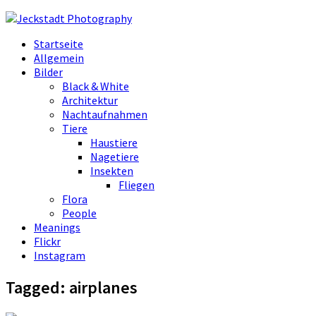
Startseite
Allgemein
Bilder
Black & White
Architektur
Nachtaufnahmen
Tiere
Haustiere
Nagetiere
Insekten
Fliegen
Flora
People
Meanings
Flickr
Instagram
Tagged:
airplanes