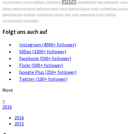
eosm
transportation
mirror
bluehour
night eosm
hauptbahnhof
bee
underwater
stairs
lookup
regierungsviertel
technikmuseum
macro
friedrichstrasse
clouds
architecture. sunrise
blackandwhite
airplanes
kranzlereck
colorful
apes
snow
siegessäule
fruits
rx100m2
museumsinsel
motorbikes
Folgt uns auch auf
Instagram (4000+ follower)
500px (3200+ follower)
Facebook (500+ follower)
Flickr (500+ follower)
Google Plus (250+ follower)
Twitter (100+ follower)
More
<
2016
2016
2015