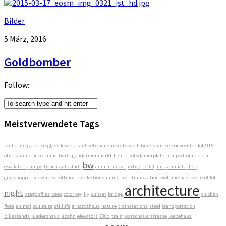
Bilder
5 März, 2016
Goldbomber
Follow:
Meistverwendete Tags
sculpture
goldelse
glass
leaves
paulloebehaus
insects
wolfsburg
sunrise
sonycenter
fol2015
oberbaumbrücke
fauna
birds
gendarmenmarkt
lights
potsdamerplatz
tempodrom
depth
bw
escalators
lamps
bench
autostadt
animal.insect
urbex
rx100
ants
animals
flies
grasshopper
viewup
sarottihoefe
reflections
rain
street
trainstation
wolf
mediaspree
roof
fol
architecture
night
dragonflies
bees
colorkey
fly
sunset
bridge
chicken
flora
animal
sculpure
stilllife
erhardthaus
nature
trainstations
steel
transportstion
bikestands
luedershaus
ubahn
elevators
700d
train
warschauerstrasse
loebehaus