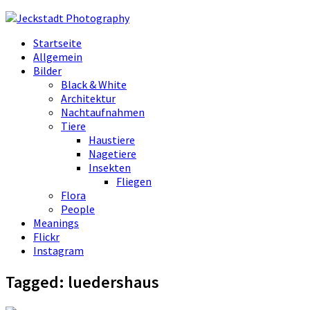
Startseite
Allgemein
Bilder
Black & White
Architektur
Nachtaufnahmen
Tiere
Haustiere
Nagetiere
Insekten
Fliegen
Flora
People
Meanings
Flickr
Instagram
Tagged:
luedershaus