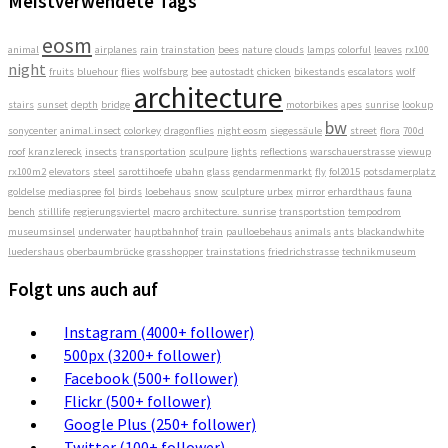
Meistverwendete Tags
eosm
animal
airplanes
rain
trainstation
bees
nature
clouds
lamps
colorful
leaves
rx100
night
fruits
bluehour
flies
wolfsburg
bee
autostadt
chicken
bikestands
escalators
wolf
architecture
stairs
sunset
depth
bridge
motorbikes
apes
sunrise
lookup
bw
sonycenter
animal.insect
colorkey
dragonflies
night eosm
siegessäule
street
flora
700d
roof
kranzlereck
insects
transportation
sculpure
lights
reflections
warschauerstrasse
viewup
rx100m2
elevators
steel
sarottihoefe
ubahn
glass
gendarmenmarkt
fly
fol2015
potsdamerplatz
goldelse
mediaspree
fol
birds
loebehaus
snow
sculpture
urbex
mirror
erhardthaus
fauna
bench
stilllife
regierungsviertel
macro
architecture. sunrise
transportstion
tempodrom
museumsinsel
underwater
hauptbahnhof
train
paulloebehaus
animals
ants
blackandwhite
luedershaus
oberbaumbrücke
grasshopper
trainstations
friedrichstrasse
technikmuseum
Folgt uns auch auf
Instagram (4000+ follower)
500px (3200+ follower)
Facebook (500+ follower)
Flickr (500+ follower)
Google Plus (250+ follower)
Twitter (100+ follower)